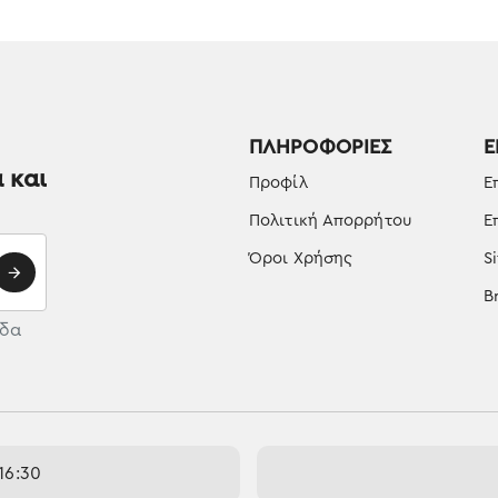
ΠΛΗΡΟΦΟΡΊΕΣ
Ε
 και
Προφίλ
Ε
Πολιτική Απορρήτου
Ε
Όροι Χρήσης
S
B
ίδα
16:30