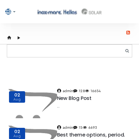
home
admin
128
16654
02
New Blog Post
Aug
..
admin
15
6693
02
Best theme options, period.
Aug