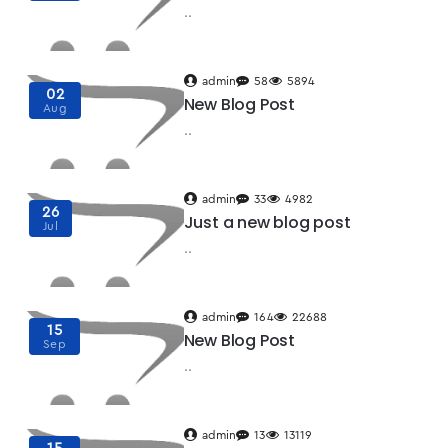
..
admin
58
5894
02
New Blog Post
Aug
..
admin
33
4982
26
Just a new blog post
Jul
..
admin
164
22688
15
New Blog Post
Sep
..
admin
13
13119