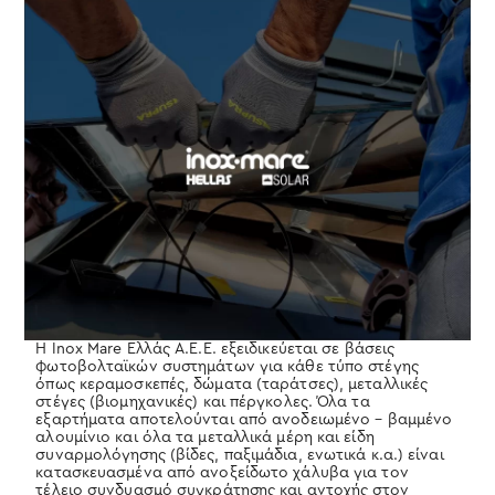
Η Inox Mare Ελλάς Α.Ε.Ε. εξειδικεύεται σε βάσεις
φωτοβολταϊκών συστημάτων για κάθε τύπο στέγης
όπως κεραμοσκεπές, δώματα (ταράτσες), μεταλλικές
στέγες (βιομηχανικές) και πέργκολες. Όλα τα
εξαρτήματα αποτελούνται από ανοδειωμένο – βαμμένο
αλουμίνιο και όλα τα μεταλλικά μέρη και είδη
συναρμολόγησης (βίδες, παξιμάδια, ενωτικά κ.α.) είναι
κατασκευασμένα από ανοξείδωτο χάλυβα για τον
τέλειο συνδυασμό συγκράτησης και αντοχής στον