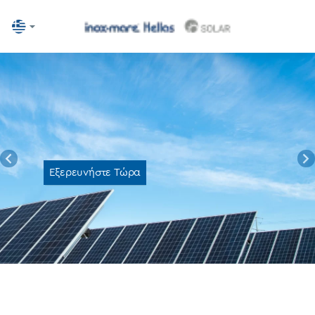
Inoxmare
Hellas
Solar
Εξερευνήστε Τώρα